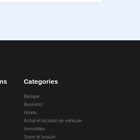
ons
Categories
Banque
Business
Hotels
Achat et location de vehicule
Immobilier
Soins et beaute