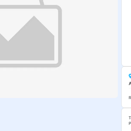
R
T
P