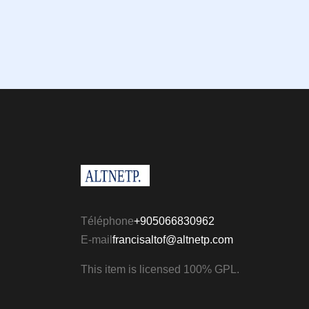
Téléphone
+905066830962
E-mail
francisaltof@altnetp.com
This item is licensed 100% GPL.