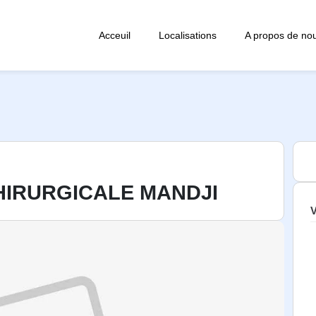
Acceuil
Localisations
A propos de no
HIRURGICALE MANDJI
V