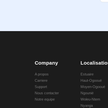
Company
Localisati
A propos
Estuaire
Carriere
Haut-Ogooué
Support
Moyen-Ogooué
Nous contacter
Ngounié
Notre equipe
Woleu-Ntem
Nyanga