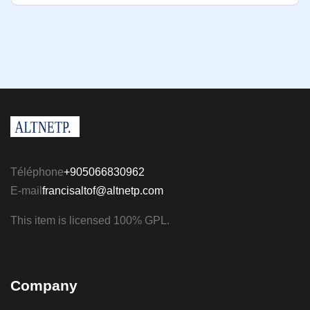
Téléphone
+905066830962
E-mail
francisaltof@altnetp.com
This item is licensed 100% GPL.
Company