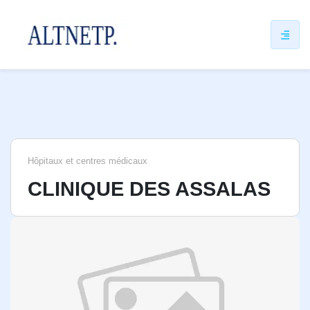
ip
ntent
Hôpitaux et centres médicaux
CLINIQUE DES ASSALAS