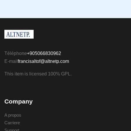
Téléphone
+905066830962
E-mail
francisaltof@altnetp.com
This item is licensed 100% GPL.
Company
A propos
Carriere
Support