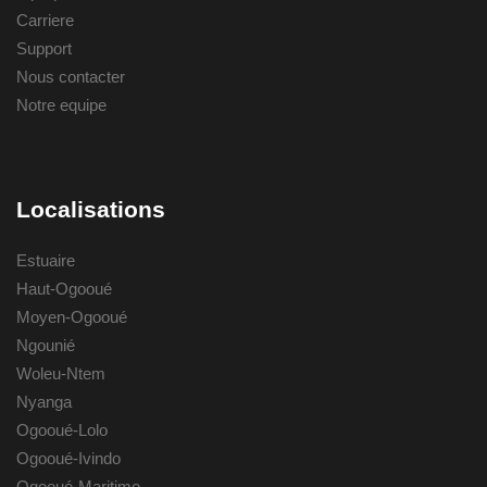
Carriere
Support
Nous contacter
Notre equipe
Localisations
Estuaire
Haut-Ogooué
Moyen-Ogooué
Ngounié
Woleu-Ntem
Nyanga
Ogooué-Lolo
Ogooué-Ivindo
Ogooué-Maritime