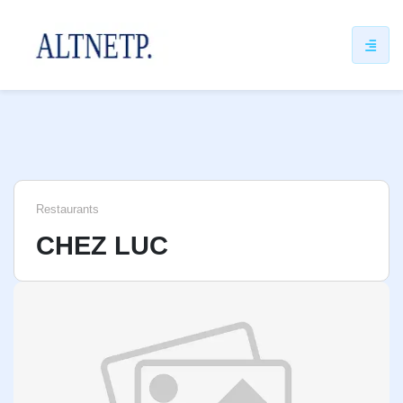
ip
ntent
Restaurants
CHEZ LUC