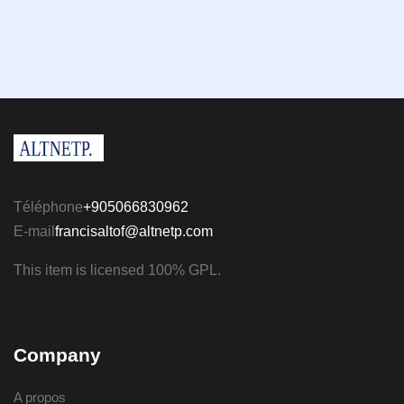
Téléphone
+905066830962
E-mail
francisaltof@altnetp.com
This item is licensed 100% GPL.
Company
A propos