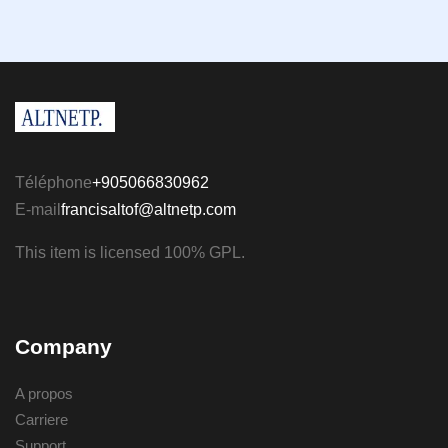
Téléphone
+905066830962
E-mail
francisaltof@altnetp.com
This item is licensed 100% GPL.
Company
A propos
Carriere
Support