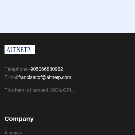
Téléphone
+905066830962
E-mail
francisaltof@altnetp.com
This item is licensed 100% GPL.
Company
A propos