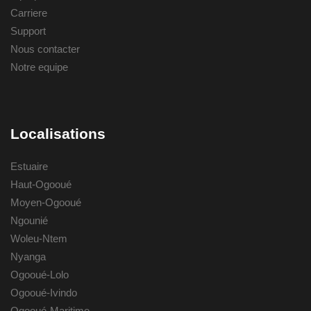
Carriere
Support
Nous contacter
Notre equipe
Localisations
Estuaire
Haut-Ogooué
Moyen-Ogooué
Ngounié
Woleu-Ntem
Nyanga
Ogooué-Lolo
Ogooué-Ivindo
Ogooué-Maritime