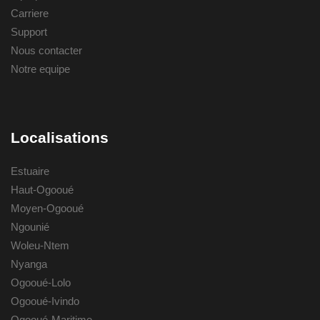
Carriere
Support
Nous contacter
Notre equipe
Localisations
Estuaire
Haut-Ogooué
Moyen-Ogooué
Ngounié
Woleu-Ntem
Nyanga
Ogooué-Lolo
Ogooué-Ivindo
Ogooué-Maritime