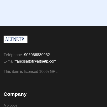
Téléphone
+905066830962
E-mail
francisaltof@altnetp.com
This item is licensed 100% GPL.
Company
A propos