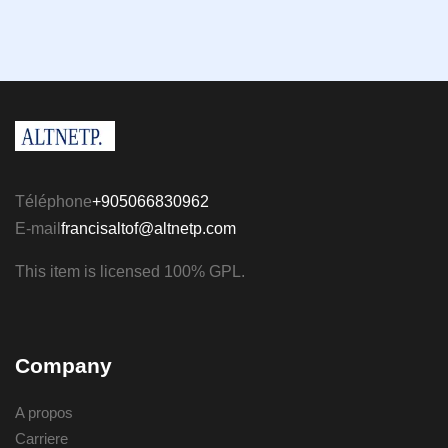
Téléphone
+905066830962
E-mail
francisaltof@altnetp.com
This item is licensed 100% GPL.
Company
A propos
Carriere