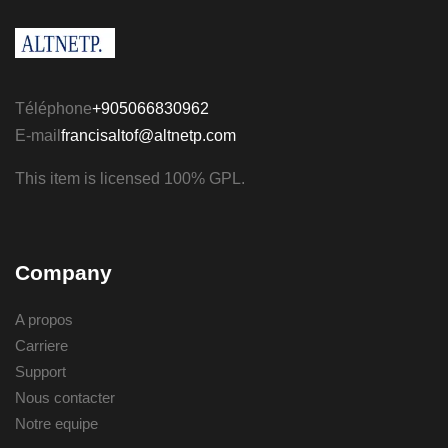
Téléphone
+905066830962
E-mail
francisaltof@altnetp.com
This item is licensed 100% GPL.
Company
A propos
Carriere
Support
Nous contacter
Notre equipe