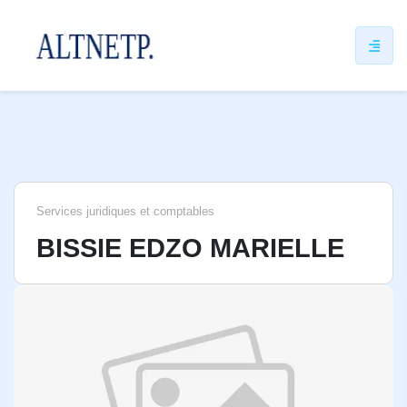
ip
ntent
Services juridiques et comptables
BISSIE EDZO MARIELLE