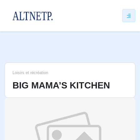
ip
ntent
Loisirs et récréation
BIG MAMA’S KITCHEN