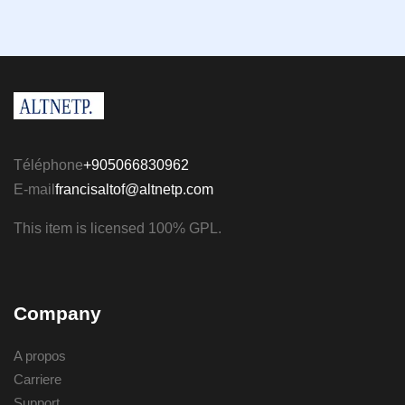
Téléphone
+905066830962
E-mail
francisaltof@altnetp.com
This item is licensed 100% GPL.
Company
A propos
Carriere
Support