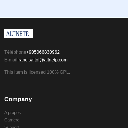
Téléphone
+905066830962
E-mail
francisaltof@altnetp.com
This item is licensed 100% GPL.
Company
A propos
Carriere
Support