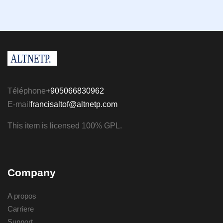
Téléphone
+905066830962
E-mail
francisaltof@altnetp.com
This item is licensed 100% GPL.
Company
A propos
Carriere
Support