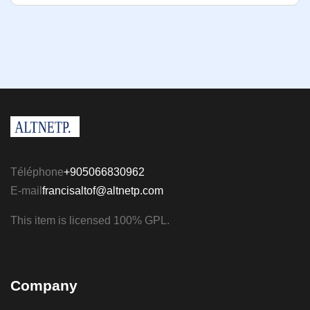
Téléphone
+905066830962
E-mail
francisaltof@altnetp.com
This item is licensed 100% GPL.
Company