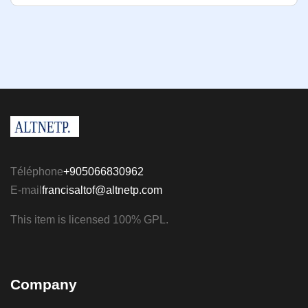
Téléphone
+905066830962
E-mail
francisaltof@altnetp.com
This item is licensed 100% GPL.
Company