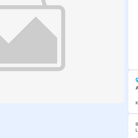
K
B
L