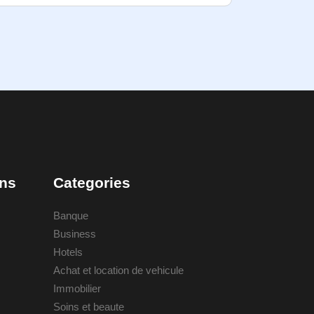
ons
Categories
Banque
Business
Hotels
Achat et location de vehicule
Immobilier
Soins et beaute