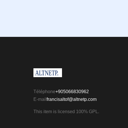
Téléphone
+905066830962
E-mail
francisaltof@altnetp.com
This item is licensed 100% GPL.