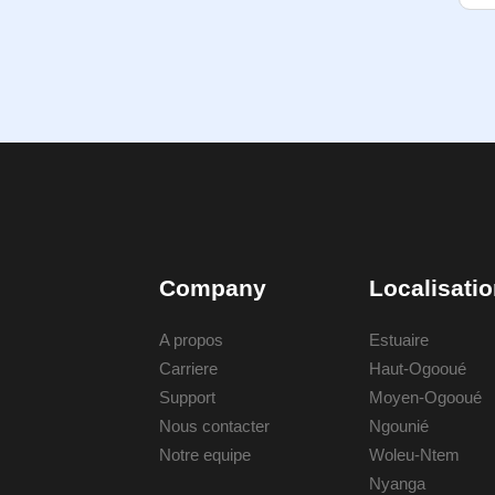
Company
Localisati
A propos
Estuaire
Carriere
Haut-Ogooué
Support
Moyen-Ogooué
Nous contacter
Ngounié
Notre equipe
Woleu-Ntem
Nyanga