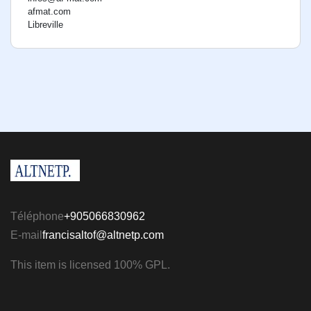
afmat.com
Libreville
Téléphone
+905066830962
E-mail
francisaltof@altnetp.com
This item is licensed 100% GPL.