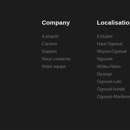
Company
Localisati
A propos
Estuaire
Carriere
Haut-Ogooué
Support
Moyen-Ogooué
Nous contacter
Ngounié
Notre equipe
Woleu-Ntem
Nyanga
Ogooué-Lolo
Ogooué-Ivindo
Ogooué-Maritime