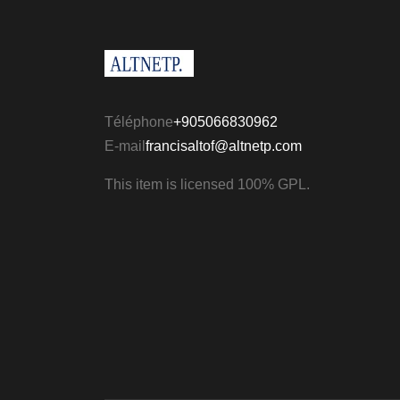
Téléphone
+905066830962
E-mail
francisaltof@altnetp.com
This item is licensed 100% GPL.