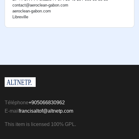
contact@aeroclean-gabon.com
aeroclean-gabon.com
Libreville
Téléphone
+905066830962
E-mail
francisaltof@altnetp.com
This item is licensed 100% GPL.