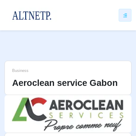
ip
ntent
Business
Aeroclean service Gabon