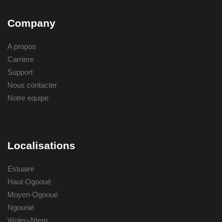
Company
A propos
Carriere
Support
Nous contacter
Notre equipe
Localisations
Estuaire
Haut-Ogooué
Moyen-Ogooué
Ngounié
Woleu-Ntem