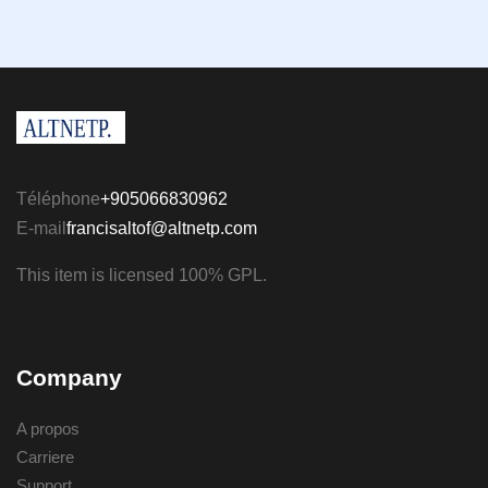
Téléphone
+905066830962
E-mail
francisaltof@altnetp.com
This item is licensed 100% GPL.
Company
A propos
Carriere
Support