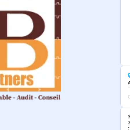
L
B
0
c