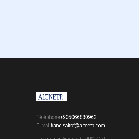
Téléphone
+905066830962
E-mail
francisaltof@altnetp.com
This item is licensed 100% GPL.