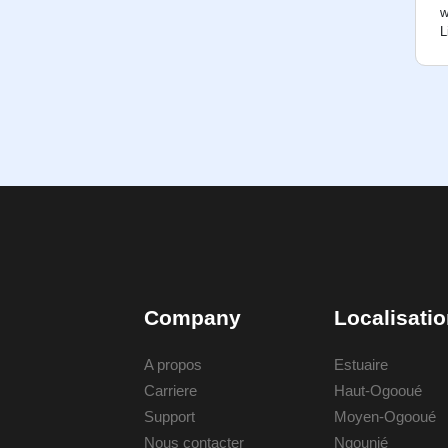
w
L
Company
Localisati
A propos
Estuaire
Carriere
Haut-Ogooué
Support
Moyen-Ogooué
Nous contacter
Ngounié