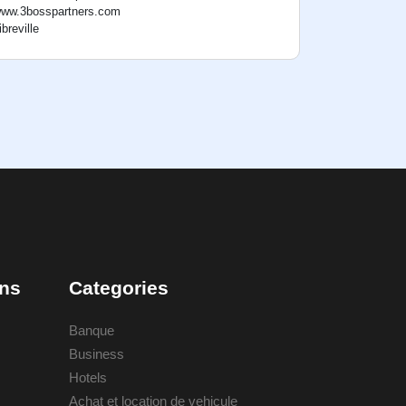
ww.3bosspartners.com
ibreville
ons
Categories
Banque
Business
Hotels
Achat et location de vehicule