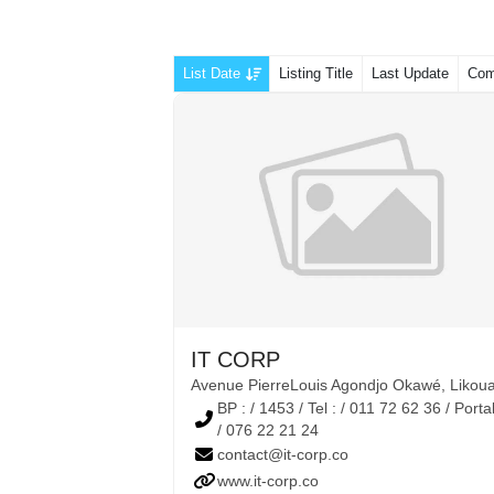
List Date
Listing Title
Last Update
Com
IT CORP
Avenue PierreLouis Agondjo Okawé, Likoua
BP : / 1453 / Tel : / 011 72 62 36 / Porta
/ 076 22 21 24
contact@it-corp.co
www.it-corp.co