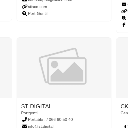
siiace.com
Port-Gentil
ST DIGITAL
CK
Portgentil
Cent
Portable : / 066 60 50 40
info@st.digital