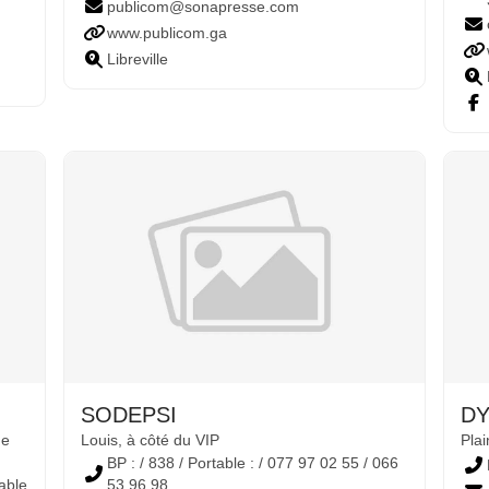
publicom@sonapresse.com
www.publicom.ga
Libreville
SODEPSI
D
ue
Louis, à côté du VIP
Pla
BP : / 838 / Portable : / 077 97 02 55 / 066
table
53 96 98