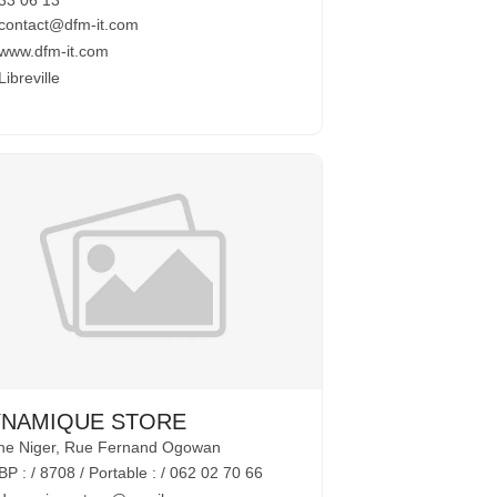
33 06 13
contact@dfm-it.com
www.dfm-it.com
Libreville
YNAMIQUE STORE
ine Niger, Rue Fernand Ogowan
BP : / 8708 / Portable : / 062 02 70 66