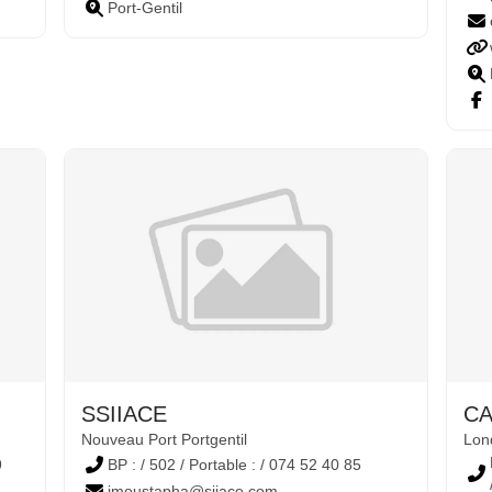
Port-Gentil
SSIIACE
CA
Nouveau Port Portgentil
Lond
9
BP : / 502 / Portable : / 074 52 40 85
imoustapha@siiace.com